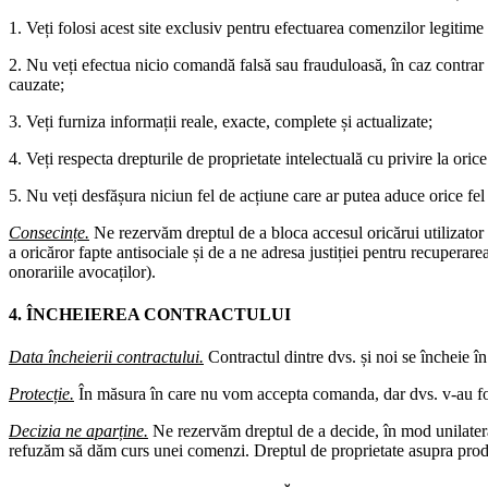
1. Veți folosi acest site exclusiv pentru efectuarea comenzilor legitime
2. Nu veți efectua nicio comandă falsă sau frauduloasă, în caz contrar 
cauzate;
3. Veți furniza informații reale, exacte, complete și actualizate;
4. Veți respecta drepturile de proprietate intelectuală cu privire la orice
5. Nu veți desfășura niciun fel de acțiune care ar putea aduce orice fel 
Consecințe.
Ne rezervăm dreptul de a bloca accesul oricărui utilizator 
a oricăror fapte antisociale și de a ne adresa justiției pentru recuperarea
onorariile avocaților).
4. ÎNCHEIEREA CONTRACTULUI
Data încheierii contractului.
Contractul dintre dvs. și noi se încheie 
Protecție.
În măsura în care nu vom accepta comanda, dar dvs. v-au fos
Decizia ne aparține.
Ne rezervăm dreptul de a decide, în mod unilateral
refuzăm să dăm curs unei comenzi. Dreptul de proprietate asupra produ