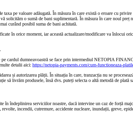
lude taxa pe valoare adăugată. În măsura în care există o eroare cu privire
ă solicităm o sumă de bani suplimentară. În măsura în care noul preț nu
ai curând posibil suma de bani achitată.
ificate în orice moment, iar această actualizare/modificare va înlocui ori
.
elor de pe cardul dumneavoastră se face prin intermediul NETOPIA F
ulte detalii aici:
https://netopia-payments.com/cum-functioneaza-platil
idarea și autorizarea plății. În situația în care, tranzacția nu se proces
ație să livrăm produsele, însă dvs. puteți selecta o altă metodă de plată s
te în îndeplinirea serviciilor noastre, dacă intervine un caz de forță maj
, revolte, incendii, cutremure, accidente nucleare, inundații, greve, epid