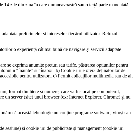
e 14 zile din ziua în care dumneavoastră sau o terță parte mandatată
daptata preferințelor si intereselor fiecărui utilizator. Refuzul
torilor o experiență cât mai bună de navigare și servicii adaptate
are se exprima anumite preturi sau tarife, păstrarea opțiunilor pentru
utonului “înainte” si “înapoi” b) Cookie-urile oferă deținătorilor de
accesibile pentru utilizatori. c) Permit aplicațiilor multimedia sau de alt
i, format din litere si numere, care va fi stocat pe computerul,
ătre un server (site) unui browser (ex: Internet Explorer, Chrome) și nu
Menționăm că această tehnologie nu conține programe software, viruși sau
de sesiune) și cookie-uri de publicitate și management (cookie-uri