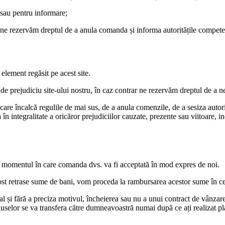
 sau pentru informare;
ne rezervăm dreptul de a anula comanda și informa autoritățile competent
 element regăsit pe acest site.
de prejudiciu site-ului nostru, în caz contrar ne rezervăm dreptul de a ne
care încalcă regulile de mai sus, de a anula comenzile, de a sesiza autor
 în integralitate a oricăror prejudiciilor cauzate, prezente sau viitoare, in
în momentul în care comanda dvs. va fi acceptată în mod expres de noi.
t retrase sume de bani, vom proceda la rambursarea acestor sume în ce
 și fără a preciza motivul, încheierea sau nu a unui contract de vânzare
selor se va transfera către dumneavoastră numai după ce ați realizat pl