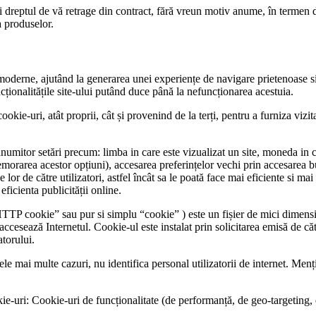
 dreptul de vă retrage din contract, fără vreun motiv anume, în termen d
a produselor.
moderne, ajutând la generarea unei experiențe de navigare prietenoase si a
ncționalitățile site-ului putând duce până la nefuncționarea acestuia.
uri, atât proprii, cât și provenind de la terți, pentru a furniza vizita
numitor setări precum: limba in care este vizualizat un site, moneda in c
emorarea acestor opțiuni), accesarea preferințelor vechi prin accesarea b
lor de către utilizatori, astfel încât sa le poată face mai eficiente si mai 
eficienta publicității online.
P cookie” sau pur si simplu “cookie” ) este un fișier de mici dimensiun
accesează Internetul. Cookie-ul este instalat prin solicitarea emisă de c
atorului.
n cele mai multe cazuri, nu identifica personal utilizatorii de internet. 
e-uri: Cookie-uri de funcționalitate (de performanță, de geo-targeting, 