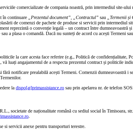
rviciile comercializate de compania noastră, prin intermediul site-ului 
t în continuare
„Prezentul document”, „Contractul”
sau
„Termenii și 
plasării de comenzi de pachete de produse si servicii prin intermediul si
ent reprezintă o convenție legală – un contract între dumneavoastră și no
e sau a plasa o comandă. Dacă nu sunteți de acord cu acești Termeni sau cu
politicile la care acesta face referire (e.g., Politică de confidențialitate,
 vă luați angajamentul de a respecta prezentul contract și politicile indi
 fără notificare prealabilă acești Termeni. Comenzii dumneavoastră i se 
 Termenilor.
redere la
dispo[at]primassistance.ro
sau prin apelarea nr. de telefon SOS
societate de naționalitate română cu sediul social în Timisoara, str. C
rimassistance.ro
.
i servicii anexe pentru transporturi terestre.