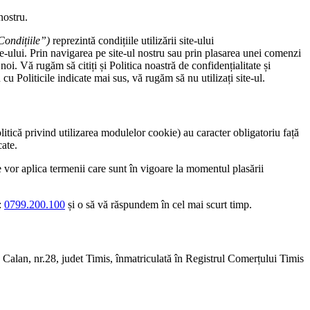
nostru.
Condițiile”)
reprezintă condițiile utilizării site-ului
te-ului. Prin navigarea pe site-ul nostru sau prin plasarea unei comenzi
i. Vă rugăm să citiți și Politica noastră de confidențialitate și
 Politicile indicate mai sus, vă rugăm să nu utilizați site-ul.
 Politică privind utilizarea modulelor cookie) au caracter obligatoriu față
cate.
vor aplica termenii care sunt în vigoare la momentul plasării
:
0799.200.100
și o să vă răspundem în cel mai scurt timp.
alan, nr.28, judet Timis, înmatriculată în Registrul Comerțului Timis