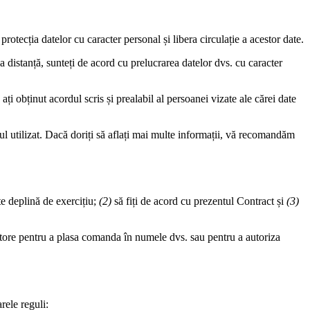
otecția datelor cu caracter personal și libera circulație a acestor date.
a distanță, sunteți de acord cu prelucrarea datelor dvs. cu caracter
ați obținut acordul scris și prealabil al persoanei vizate ale cărei date
ul utilizat. Dacă doriți să aflați mai multe informații, vă recomandăm
te deplină de exercițiu;
(2)
să fiți de acord cu prezentul Contract și
(3)
tutore pentru a plasa comanda în numele dvs. sau pentru a autoriza
rele reguli: