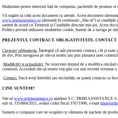
Mulțumim pentru interesul față de compania, pachetele de produse si se
Vă rugăm să citiți acest document cu atenție. Acest document (denumi
www.primassistance.ro
(denumit în continuare „Site-ul”) și condițiile 
sunteți de acord cu Termenii și Condițiile descrise mai jos. Acest docum
Politica privind utilizarea modulelor cookie, înainte de a naviga pe sit
PREZENTUL CONTRACT. OBLIGATIVITATE. CONTACT
Caracter obligatoriu.
Înțelegeți că atât prezentul contract, cât și toate 
de dvs. Prin navigarea pe site-ul nostru sau prin plasarea unei comenzi,
Modificări și actualizări.
Ne rezervăm dreptul de a modifica oricând și
comenzii. Accesând site-ul nostru veți găsi cea mai recentă versiune a
Contact.
Dacă aveți întrebări sau neclarități, ne puteți contacta cu înc
CINE SUNTEM?
Site-ul
www.primassistance.ro
aparține S.C. PRIM ASSISTANCE S.R.L., 
sub nr. J35/884/2021, având codul fiscal 37671900, e-mail
dispo[at]p
Suntem o companie care ne ocupăm cu vânzarea de pachete de produse s