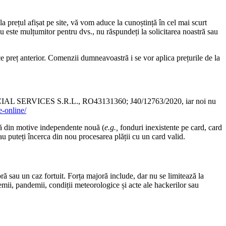
 la prețul afișat pe site, vă vom aduce la cunoștință în cel mai scurt
 este mulțumitor pentru dvs., nu răspundeți la solicitarea noastră sau
ce preț anterior. Comenzii dumneavoastră i se vor aplica prețurile de la
INANCIAL SERVICES S.R.L., RO43131360; J40/12763/2020, iar noi nu
e-online/
ează din motive independente nouă (
e.g.,
fonduri inexistente pe card, card
au puteți încerca din nou procesarea plății cu un card valid.
oră sau un caz fortuit. Forța majoră include, dar nu se limitează la
emii, pandemii, condiții meteorologice și acte ale hackerilor sau