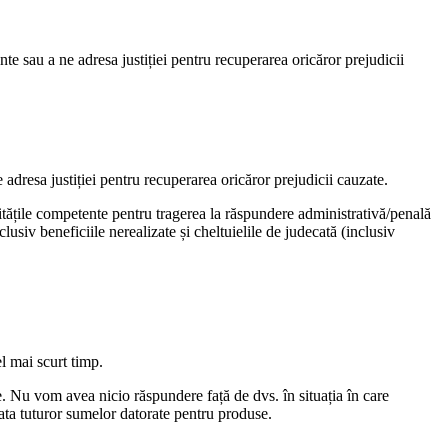
e sau a ne adresa justiției pentru recuperarea oricăror prejudicii
 adresa justiției pentru recuperarea oricăror prejudicii cauzate.
itățile competente pentru tragerea la răspundere administrativă/penală
clusiv beneficiile nerealizate și cheltuielile de judecată (inclusiv
l mai scurt timp.
. Nu vom avea nicio răspundere față de dvs. în situația în care
ata tuturor sumelor datorate pentru produse.