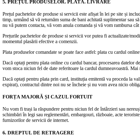
5. PREȚUL PRODUSELOR. PLATĂ. LIVRARE
Prețul pachetelor de produse si servicii este afișat în lei pe site și inc
timp, urmând să vă returnăm suma de bani achitată suplimentar sau să v
nu vă putem contacta, vă vom anula comanda și vă vom rambursa cât m
Prețurile pachetelor de produse si servicii vor putea fi actualizate/mod
momentul plasării efective a comenzii.
Plata produselor comandate se poate face astfel: plata cu cardul online
Dacă optați pentru plata online cu cardul bancar, procesarea dat
vom stoca niciun fel de date referitoare la cardul dumneavoastră. Mai m
Dacă optați pentru plata prin card, instituția emitentă va proceda la val
expirat), contractul dintre noi nu se încheie și nu vom avea nicio oblig
FORȚA MAJORĂ ȘI CAZUL FORTUIT
Nu vom fi trași la răspundere pentru niciun fel de întârzieri sau nereuși
schimbări în legi sau reglementări, embargouri, războaie, acte teroriste
furnizorilor de servicii de internet.
6. DREPTUL DE RETRAGERE