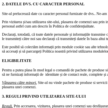
2. DATELE DVS. CU CARACTER PERSONAL
Site-ul prelucrează date cu caracter personal furnizate de dvs.. Ne-am l
Prin vizitarea și/sau utilizarea site-ului, plasarea de comenzi sau prin
personal astfel cum am descris în Politica de confidențialitate.
Declarați, totodată, că toate datele personale și informațiile transmise c
le transmiteți către noi sau declarați că transmiteți datele în baza al
Este posibil să colectăm informații prin module cookie sau alte tehnolo
să accesați și să parcurgeți Politica noastră privind utilizarea modulelo
ELIGIBILITATE
Pentru a putea plasa în mod legal o comandă de pachete de produse si s
să ne furnizați informații de identitate și de contact reale, complete și 
Vânzarea către minori.
Site-ul nu vinde pachete de produse si servicii
plasarea unei comenzi.
3. REGULI PRIVIND UTILIZAREA SITE-ULUI
Reguli.
Prin accesarea, vizitarea, plasarea unei comenzi sau desfășurarea 