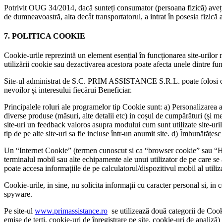
Potrivit OUG 34/2014, dacă sunteți consumator (persoana fizică) aveți
de dumneavoastră, alta decât transportatorul, a intrat în posesia fizică 
7. POLITICA COOKIE
Cookie-urile reprezintă un element esențial în funcționarea site-urilor 
utilizării cookie sau dezactivarea acestora poate afecta unele dintre fu
Site-ul administrat de S.C. PRIM ASSISTANCE S.R.L. poate folosi cookie-
nevoilor și interesului fiecărui Beneficiar.
Principalele roluri ale programelor tip Cookie sunt: a) Personalizarea a
diverse produse (măsuri, alte detalii etc) in coșul de cumpărături (și m
site-uri un feedback valoros asupra modului cum sunt utilizate site-urile 
tip de pe alte site-uri sa fie incluse într-un anumit site. d) Îmbunătățesc 
Un “Internet Cookie” (termen cunoscut si ca “browser cookie” sau “HTT
terminalul mobil sau alte echipamente ale unui utilizator de pe care se 
poate accesa informațiile de pe calculatorul/dispozitivul mobil al utiliz
Cookie-urile, in sine, nu solicita informații cu caracter personal si, i
spyware.
Pe site-ul
www.primassistance.ro
se utilizează două categorii de Cooki
emise de terți, cookie-uri de înregistrare pe site, cookie-uri de analiză)