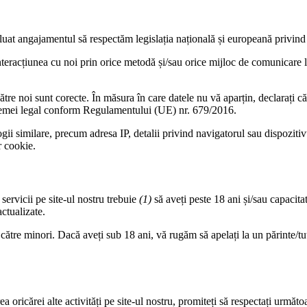
uat angajamentul să respectăm legislația națională și europeană privind pr
 interacțiunea cu noi prin orice metodă și/sau orice mijloc de comunicare l
ătre noi sunt corecte. În măsura în care datele nu vă aparțin, declarați că 
tui temei legal conform Regulamentului (UE) nr. 679/2016.
gii similare, precum adresa IP, detalii privind navigatorul sau dispozitiv
r cookie.
ervicii pe site-ul nostru trebuie
(1)
să aveți peste 18 ani și/sau capacita
actualizate.
 către minori. Dacă aveți sub 18 ani, vă rugăm să apelați la un părinte/
oricărei alte activități pe site-ul nostru, promiteți să respectați următoa