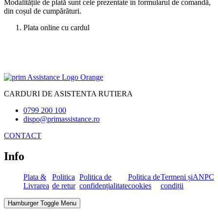
Modalitățile de plată sunt cele prezentate în formularul de comandă,
din coșul de cumpărături.
Plata online cu cardul
CARDURI DE ASISTENTA RUTIERA
0799 200 100
dispo@primassistance.ro
CONTACT
Info
Plata &
Politica
Politica de
Politica de
Termeni și
ANPC
Livrarea
de retur
confidențialitate
cookies
condiții
Hamburger Toggle Menu