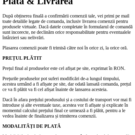
Plata & Livrarea
După obținerea finală a confirmării comenzii tale, vei primi pe mail
toate detaliile legate de comanda, inclusiv livrarea comenzii pentru
produsele virtuale. Dacă datele completate în formularul de comandă
sunt incorecte, ne declinăm orice responsabilitate pentru eventualele
întârzieri sau nelivrări.
Plasarea comenzii poate fi trimisă către noi în orice zi, la orice oră.
PREȚUL PLĂTIT
Prețul final al produselor este cel afișat pe site, exprimat în RON.
Prețurile produselor pot suferi modificări de-a lungul timpului,
acestea urmând a fi afișate pe site, dar odată lansată comanda, prețul
ce va fi plătit va fi cel afișat înainte de lansarea acesteia.
Dacă în afara prețului produsului și a costului de transport vor mai fi
introduse și alte eventuale taxe, acestea vor fi afișate și explicate în
momentul calcului prețului final ce urmează a fi plătit, pentru a le
vedea înainte de finalizarea și trimiterea comenzii.
MODALITĂȚI DE PLATĂ