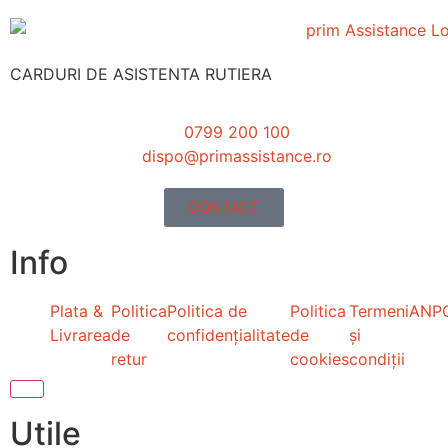
CARDURI DE ASISTENTA RUTIERA
0799 200 100
dispo@primassistance.ro
CONTACT
Info
Plata &
Politica
Politica de
Politica
Termeni
ANP
Livrarea
de
confidențialitate
de
și
retur
cookies
condiții
Hamburger Toggle Menu
Utile